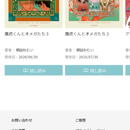
鷹虎くんとオメガたち３
鷹虎くんとオメガたち２
ア
著者：
朝田ねむい
著者：
朝田ねむい
著
発売日：
2026/06/30
発売日：
2025/07/30
発
試し読み
試し読み
フ
お問い合わせ
ご感想
ッ