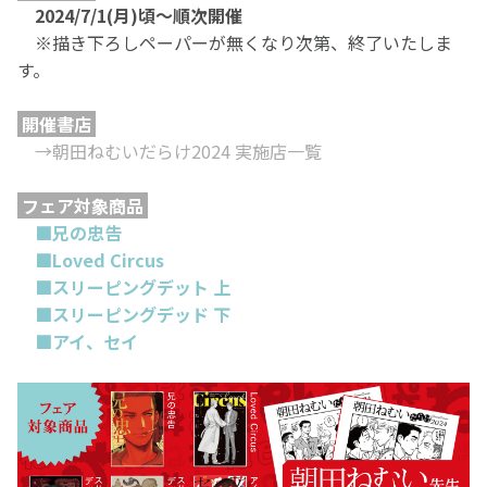
2024/7/1(月)頃～順次開催
※描き下ろしペーパーが無くなり次第、終了いたしま
す。
開催書店
→朝田ねむいだらけ2024 実施店一覧
フェア対象商品
■兄の忠告
■Loved Circus
■スリーピングデット 上
■スリーピングデッド 下
■アイ、セイ