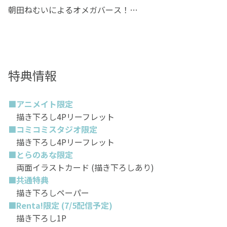
朝田ねむいによるオメガバース！
「俺がΩなわけないっ!!」
将来有望な有力者の子息が集まる歴史ある学園。
そこのエリートコースとも言える
特典情報
"α特進クラス"に通う熊獅子鷹虎は、
学園の中でも随一の名家の跡取り息子である。
■アニメイト限定
頭脳、体格、容姿にも恵まれた圧倒的なカリスマ力で、
描き下ろし4Pリーフレット
学園で知らない者は誰一人としていない。
■コミコミスタジオ限定
そんな鷹虎が、ある日体調に異変をきたすと
描き下ろし4Pリーフレット
Ωの特徴である「ヒート(発情期)」のような症状が出てき
■とらのあな限定
て……!?
両面イラストカード (描き下ろしあり)
■共通特典
描き下ろしペーパー
■Renta!限定 (7/5配信予定)
描き下ろし1P