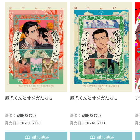
鷹虎くんとオメガたち２
鷹虎くんとオメガたち１
ア
著者：
朝田ねむい
著者：
朝田ねむい
著
発売日：
2025/07/30
発売日：
2024/07/01
発
試し読み
試し読み