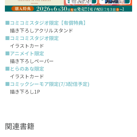
ハイスペ御曹司×自信のない大柄Ω
■コミコミスタジオ限定【有償特典】
受け入れる者、逃げる者、戦う者、したたかな者。
描き下ろしアクリルスタンド
それぞれのΩが、それぞれの価値観で今日を生きている。
■コミコミスタジオ限定
イラストカード
――これはBLだ。でも、あなたの話でもある。
■アニメイト限定
描き下ろしペーパー
■とらのあな限定
イラストカード
■コミックシーモア限定(7/3配信予定)
描き下ろし1P
関連書籍