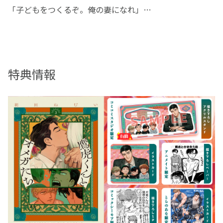
「子どもをつくるぞ。俺の妻になれ」
熊獅子財閥の御曹司として生まれ、
家柄・頭脳・容姿、すべてを兼ね備えた"選ばれし側"の人
特典情報
間――熊獅子鷹虎。
完璧なαとして育てられてきた彼を待ち受けていたのは
〈実はΩだった〉というα社会では残酷な現実だった。
しかし鷹虎はひるむことなく、すぐさま子宮を摘出し、Ω
としての人生を歩み出す。
社会人となった後も、その揺るぎない才覚で道を切り拓い
ていく鷹虎。
しかし、パートナーの亀山に子作りを望むも拒まれ、距離
を置かれてしまう。
そんな中、鷹虎が新たに選んだ相手は、まさかの……!?