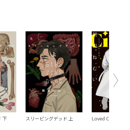
。
いと
 下
スリーピングデッド 上
Loved Circus