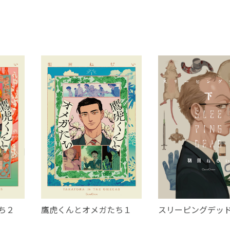
年下のイケメン・アイと遊ぶことだった
見た目もタイプで体の相性もばっちり。
最高のセフレ！最初は体の関係だけでい
割り切っていたけど……。
４作品を収録した待望の短編集──！
ち２
鷹虎くんとオメガたち１
スリーピングデッド