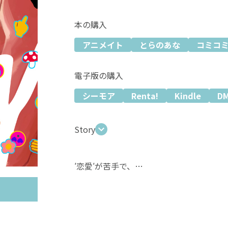
本の購入
アニメイト
とらのあな
コミコ
電子版の購入
シーモア
Renta!
Kindle
D
Story
′恋愛′が苦手で、
セックスだけの関係が性に合うという
ゲイのサラリーマン・セイ。36歳。
普通の社会人を装い働き疲れた日々の中
彼の密かな楽しみはアプリで出会った