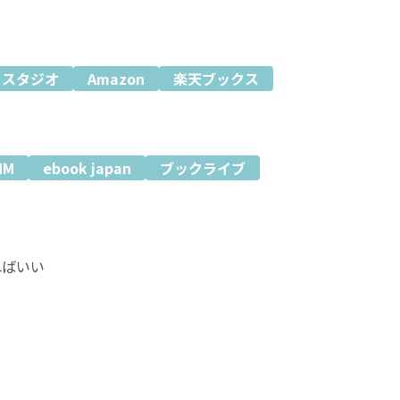
ミスタジオ
Amazon
楽天ブックス
MM
ebook japan
ブックライブ
ればいい
真っ白な喋るライオン。
そこは──異世界・獣人国！？
、丈はトリマーとしての技術で獣人達を救うために奮
うと申し出るが、それは閨への誘いだと言われて文化