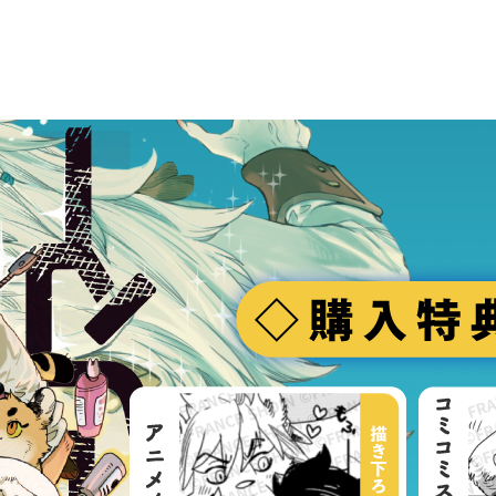
の違いに驚く。
アブヤドもまた、滑らかな肌とむき出し
「毛がなくむき出しとは、なんと無防備