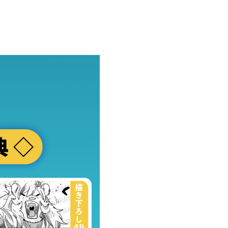
の首筋に本能が掻き乱されていて……。
な！！」