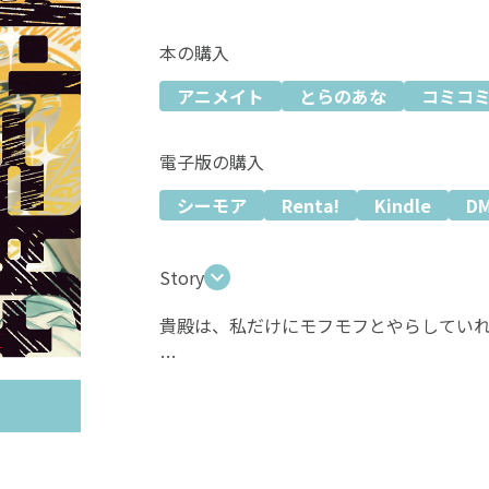
本の購入
アニメイト
とらのあな
コミコ
電子版の購入
シーモア
Renta!
Kindle
D
Story
貴殿は、私だけにモフモフとやらしてい
強面のトリマー篠宮丈の前に突然現れた
驚愕のあまり気絶した丈が目覚めると、
召喚者のライオン・アブヤド将軍と共に
闘する。丈はアブヤドもシャンプーしよ