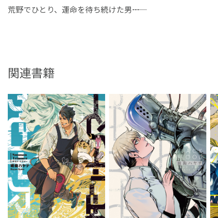
荒野でひとり、運命を待ち続けた男――
『自由』を手にするために、彼らは犠牲を払う。
本格的ウエスタン・ロマンス！
関連書籍
小さな町で保安官をしているフランは、荷の護送をした帰
り道、馬に死なれてしまう。水もなしに荒野を歩いて帰
る。それは命の危機に瀕したあまりにも無謀なことだっ
た。三日目、意識を失いかけた彼は言葉も容姿も異なるネ
イティブのトトに助けられる。友好関係にない二人だった
が、トトはフランを町まで導いてくれた。礼も言えずに別
れてしまい、フランはトトのことが気にかかるが──。