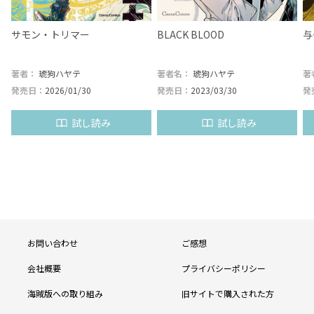
サモン・トリマー
BLACK BLOOD
与
著者：
琥狗ハヤテ
著者名：
琥狗ハヤテ
著
発売日：
2026/01/30
発売日：
2023/03/30
発
試し読み
試し読み
フ
お問い合わせ
ご感想
ッ
会社概要
プライバシーポリシー
タ
海賊版への取り組み
旧サイトで購入された方
ー