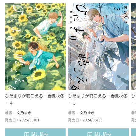
ト
ひだまりが聴こえる－春夏秋冬
ひだまりが聴こえる－春夏秋冬
ひ
－４
－３
－
著者：
文乃ゆき
著者：
文乃ゆき
著
発売日：
2025/09/01
発売日：
2024/05/30
発
試し読み
試し読み