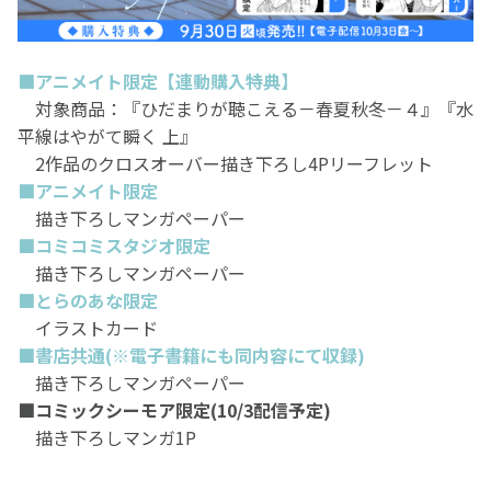
家出してきた理由であろう彼が背負うワケアリの"何か"。
そして、誰にでも優しいが、
■アニメイト限定【連動購入特典】
人とのあいだに見えない一線を引く快晴もまた、
対象商品：『
ひだまりが聴こえる－春夏秋冬－４
』『水
胸にしまい込んだ後悔と痛みをノラに打ち明けはじ
平線はやがて瞬く 上』
め……。
2作品のクロスオーバー描き下ろし4Pリーフレット
■アニメイト限定
描き下ろしマンガペーパー
■コミコミスタジオ限定
描き下ろしマンガペーパー
■とらのあな限定
イラストカード
■書店共通(※電子書籍にも同内容にて収録)
描き下ろしマンガペーパー
■コミックシーモア限定(10/3配信予定)
描き下ろしマンガ1P