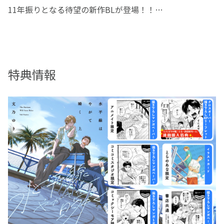
11年振りとなる待望の新作BLが登場！！
名前も素性も明かさない
家出青年"ノラ"を拾った――。
特典情報
「おってええよ、俺の部屋」
「お前ってお人好しなの？それともただのバカ？」
ある夏の日、道端で倒れている謎の青年を
学生寮の自室に運び込んだお人好しの高校生・快晴。
名前も素性も明かさない彼は「ノラ」と名付けられ、
快晴の部屋に居座ることになった。
ノラに関わるうちに見えてくるのは、