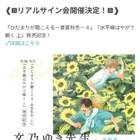
❰𖡗リアルサイン会開催決定！𖡗❱
『ひだまりが聴こえる－春夏秋冬－４』『水平線はやがて
瞬く 上』発売記念！
🔗詳細はこちら