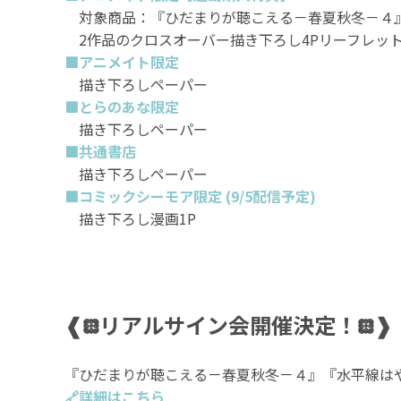
対象商品：『ひだまりが聴こえる－春夏秋冬－４
2作品のクロスオーバー描き下ろし4Pリーフレッ
■アニメイト限定
描き下ろしペーパー
■とらのあな限定
描き下ろしペーパー
■共通書店
描き下ろしペーパー
■コミックシーモア限定 (9/5配信予定)
描き下ろし漫画1P
❰𖡗リアルサイン会開催決定！𖡗❱
『ひだまりが聴こえる－春夏秋冬－４』『水平線はや
🔗詳細はこちら