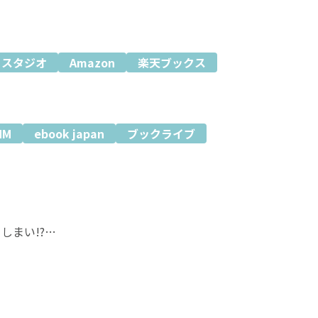
ミスタジオ
Amazon
楽天ブックス
MM
ebook japan
ブックライブ
しまい!?
ありながら、
り気味だった杉原航平と、