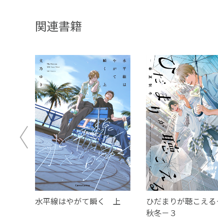
関連書籍
－リミ
水平線はやがて瞬く 上
ひだまりが聴こえる
秋冬－３