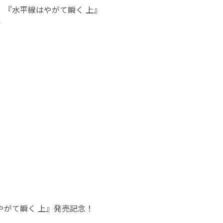
』『
水平線はやがて瞬く 上
』
ト
がて瞬く 上』発売記念！