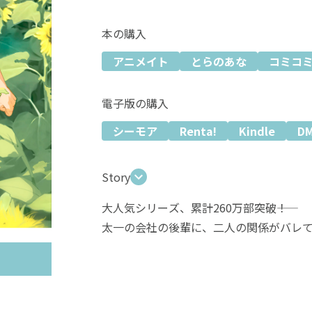
本の購入
アニメイト
とらのあな
コミコ
電子版の購入
シーモア
Renta!
Kindle
D
Story
大人気シリーズ、累計260万部突破――！
太一の会社の後輩に、二人の関係がバレて
端正なルックスで誰もが一目置く存在で
難聴を患ったことで自分の殻に閉じこも
底抜けに明るい社会人の佐川太一。