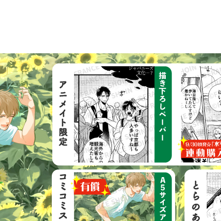
元同級生の二人は互いに惹かれ合い、
いつしか恋人同士になった――。
航平も希望の会社に内定が決まり、
多忙を極める二人はなかなか会えないま
太一の誕生日を迎え……。