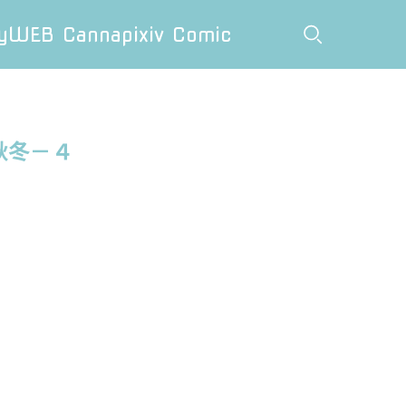
y
WEB Canna
pixiv Comic
秋冬－４