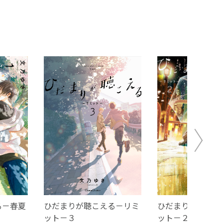
る－春夏
ひだまりが聴こえる－リミ
ひだまりが聴こえ
ット－３
ット－２