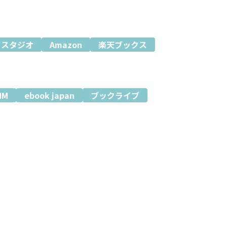
ミスタジオ
Amazon
楽天ブックス
MM
ebook japan
ブックライブ
？
った。
…) が止まらない!