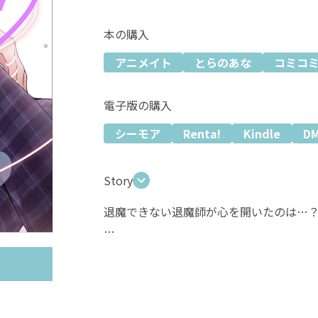
本の購入
アニメイト
とらのあな
コミコ
電子版の購入
シーモア
Renta!
Kindle
D
Story
退魔できない退魔師が心を開いたのは…
恋に憧れた淫魔のスズは、 本当の恋を知
退魔師の透真に捕縛されたが、
彼の無愛想ながら垣間見せる優しさに (すき
一生懸命に好意を伝えるスズに、