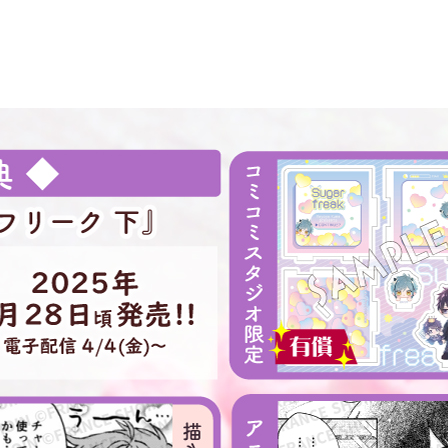
透真もコンプレックスで強張っていた心
「おれの憧れは隣にとーまいないと!」
「素直に嬉しい、けど」
変化していくふたりの同居生活。