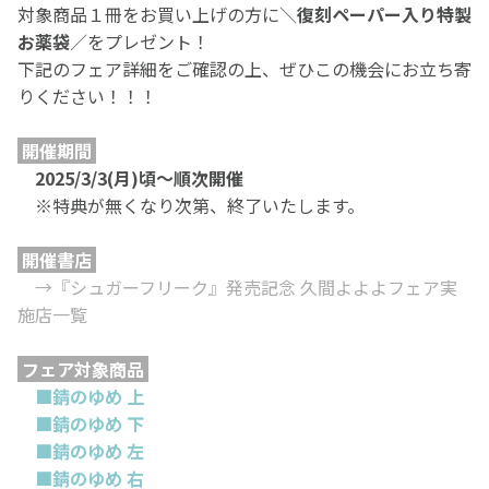
対象商品１冊をお買い上げの方に＼
復刻ペーパー入り特製
お薬袋
／をプレゼント！
下記のフェア詳細をご確認の上、ぜひこの機会にお立ち寄
りください！！！
開催期間
2025/3/3(月)頃～順次開催
※特典が無くなり次第、終了いたします。
開催書店
→『シュガーフリーク』発売記念 久間よよよフェア実
施店一覧
フェア対象商品
■錆のゆめ 上
■
錆のゆめ 下
■錆のゆめ 左
■錆のゆめ 右