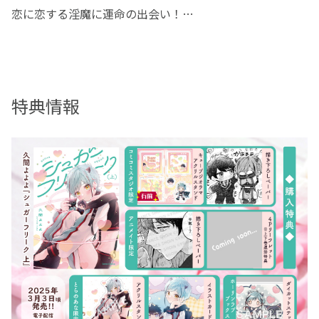
恋に恋する淫魔に運命の出会い！
恋に憧れる淫魔・スズは、精気不足に陥り消滅間近。
相棒のメダマ様に促され被食者に夜這いするも返り討ち
に！
特典情報
狙った彼・透真は退魔師だった。
捕縛されるが、力を失い無害なスズに透真の警戒心も解け
ていき……。
「精気不足で…せ、責任取るから…っ！」
「いやいい」
相容れないふたりの同居生活。