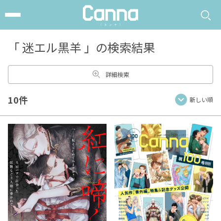
「
迷エル黒羊
」の検索結果
詳細検索
10件
新しい順