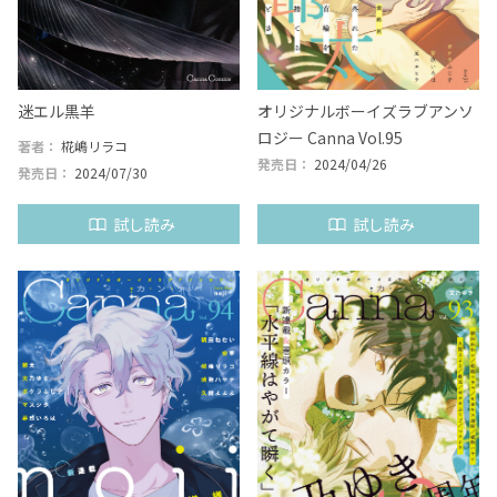
迷エル黒羊
オリジナルボーイズラブアンソ
ロジー Canna Vol.95
著者：
椛嶋リラコ
発売日：
2024/04/26
発売日：
2024/07/30
試し読み
試し読み