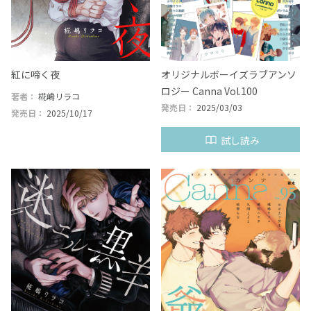
紅に啼く夜
オリジナルボーイズラブアンソ
ロジー Canna Vol.100
著者：
椛嶋リラコ
発売日：
2025/03/03
発売日：
2025/10/17
試し読み