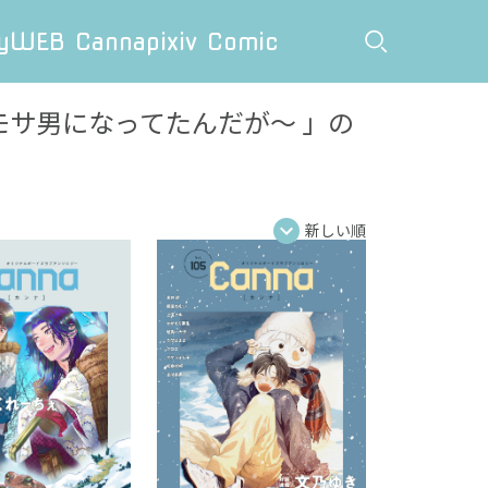
y
WEB Canna
pixiv Comic
がモサ男になってたんだが～
」の
新しい順