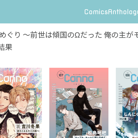
Comics
Antholog
めぐり ～前世は傾国のΩだった 俺の主
結果