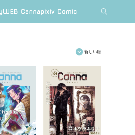
y
WEB Canna
pixiv Comic
新しい順