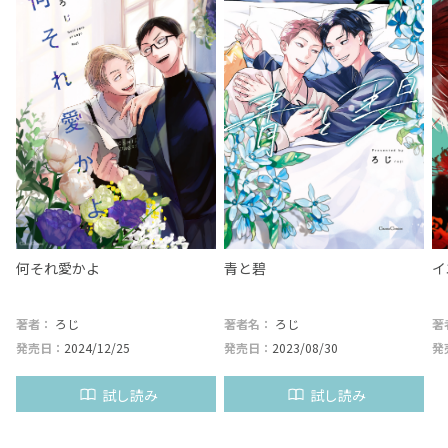
ら
何それ愛かよ
青と碧
イ
著者：
ろじ
著者名：
ろじ
著
発売日：
2024/12/25
発売日：
2023/08/30
発
試し読み
試し読み