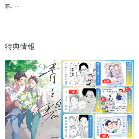
碧。
相性ぴったりな二人は高校で出会い、8年の両片思いを実
らせて楽しく同棲生活を送っていた。
しかし、先延ばしにしている"家族"への紹介。
碧を「普通」だと思っている両親に打ち明けづらい碧へ、
特典情報
青が「一生 言わなくたっていい」と言ってくれる
が……。
二人だけでも十分幸せ。
だけど、ここに在ると伝えたい。