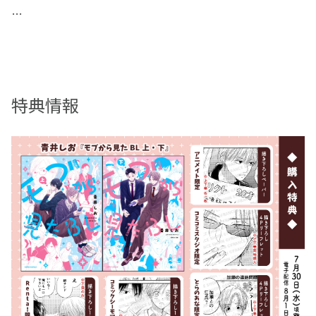
本作は高校の同級生、御曹司と秘書、サークルの後輩先
輩、以上3カップルの周りに生きる、モブ視点でお送りし
ます。
ツッコミどころ満載、モブ主人公と一緒に各カップルを応
特典情報
援していただけましたら幸いです。
俺 辻浩二と同じクラスの加瀬＆内山は仲良しトリオ。
バレンタインの今日、何だか二人の様子がおかし
い･･････。
ん?加瀬の顔に書いてあるな!?
「ずっと友達だと思ってた奴からチョコ貰った」って――！
一方 内山は…ガッツリ傷ついた顔してる――――！
この空気、俺どうしたらいいの!?