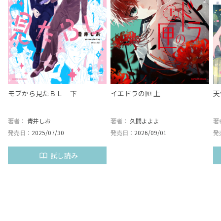
ら
モブから見たＢＬ 下
イエドラの匣 上
天
著者：
青井しお
著者：
久間よよよ
著
発売日：
2025/07/30
発売日：
2026/09/01
発
試し読み