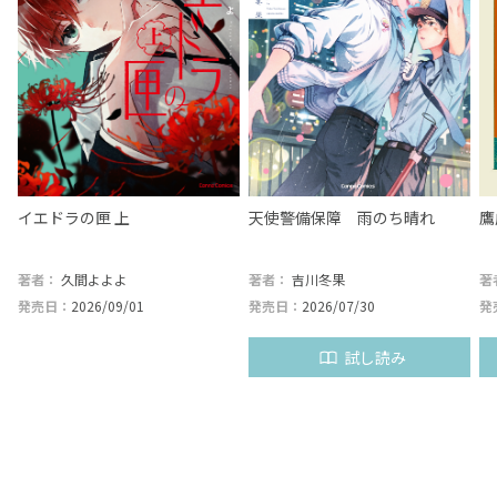
イエドラの匣 上
天使警備保障 雨のち晴れ
鷹
著者：
久間よよよ
著者：
吉川冬果
著
発売日：
2026/09/01
発売日：
2026/07/30
発
試し読み