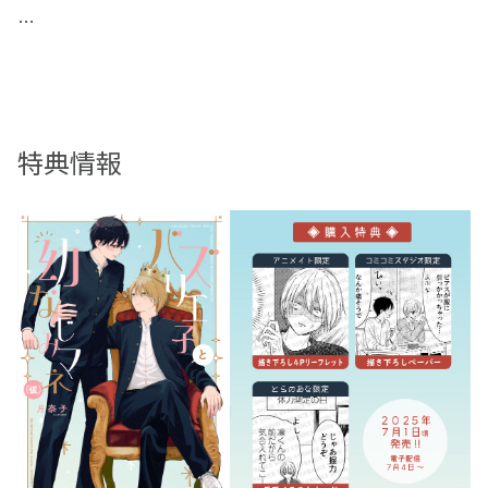
フォロワー数8.4万人、読モも務める学校の王子･朔人。
その本性は、幼なじみの凛太郎に好かれるためなら、
どんなこともできる執着系！
自らパンイチを晒し、髪を剃り、SNSも削除。
特典情報
鈍感で純粋な凛太郎はそんな朔人の思惑に気がつくはずも
なく、
少女漫画のような朔人の笑顔に、順調にドギマギさせられ
てしまう。
恋愛に不慣れで硬派な凛太郎と、早急に事を進めたい朔人
の、
可愛すぎるラブコメディ♡