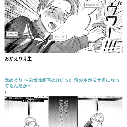
おがえり芽生
恋めぐり ～前世は傾国のΩだった 俺の主がモサ男になっ
てたんだが～
3