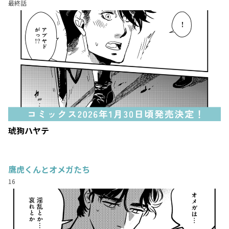
最終話
琥狗ハヤテ
鷹虎くんとオメガたち
16