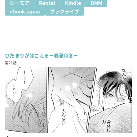
シーモア
Renta!
Kindle
DMM
ebook japan
ブックライブ
ひだまりが聴こえる－春夏秋冬－
第21話