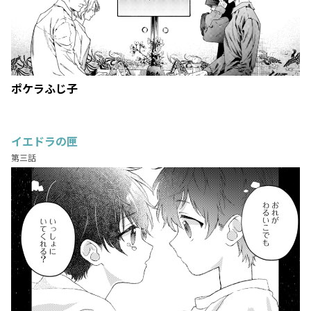
ポケラふじ子
イエドラの匣
第三話