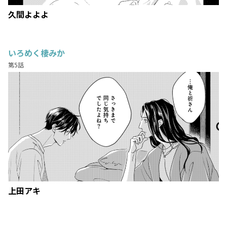
久間よよよ
いろめく棲みか
第5話
上田アキ