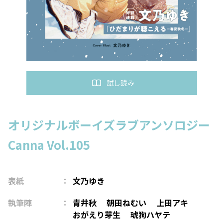
試し読み
オリジナルボーイズラブアンソロジー
Canna Vol.105
表紙
文乃ゆき
執筆陣
青井秋
朝田ねむい
上田アキ
おがえり芽生
琥狗ハヤテ