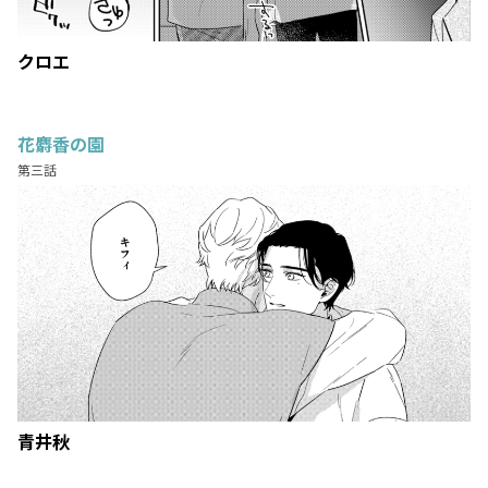
クロエ
花麝香の園
第三話
青井秋