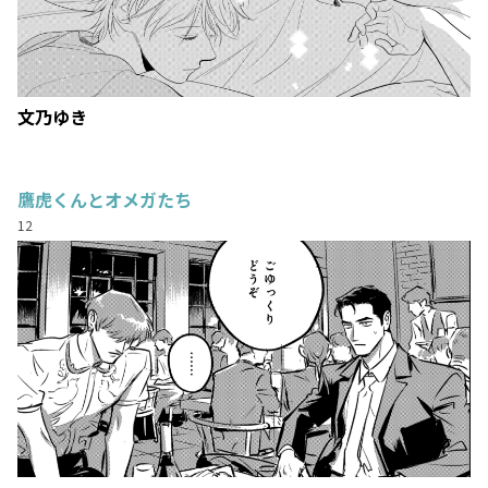
文乃ゆき
鷹虎くんとオメガたち
12