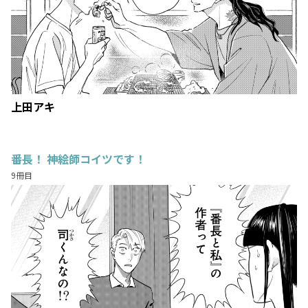
上田アキ
番長！ 神絵師コイツです！
9冊目