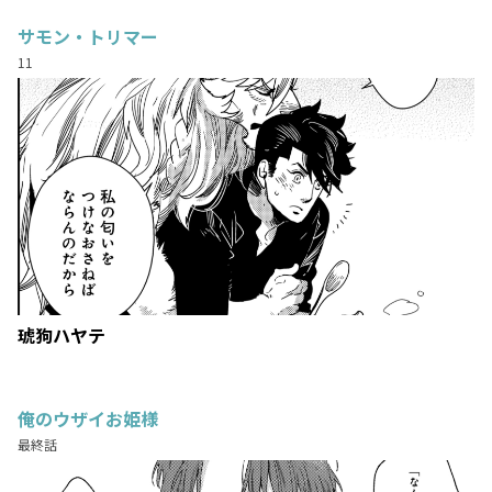
サモン・トリマー
11
琥狗ハヤテ
俺のウザイお姫様
最終話