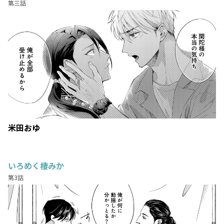
第三話
米田おゆ
いろめく棲みか
第3話