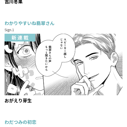
吉川冬果
わかりやすいね翡翠さん
Sign.1
おがえり芽生
わだつみの初恋